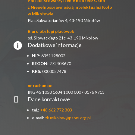
Polskie Stowarzyszenie na Rzecz Osób
z Niepełnosprawnością Intelektualną Koło
w Mikołowie
Plac Salwatorianów 4, 43-190 Mikołów
Biuro obsługi placówek
oś. Słowackiego 21c, 43-190 Mikołów

Dodatkowe informacje
NIP:
6351198002
REGON:
272408670
KRS:
0000057478
nr rachunku:
ING 45 1050 1634 1000 0007 0176 9713

Dane kontaktowe
tel.:
+48 662 772 303
e-mail:
zk.mikolow@psoni.org.pl