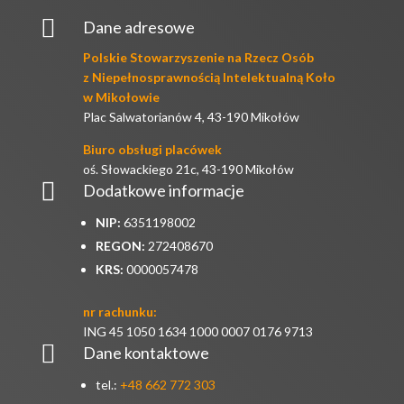

Dane adresowe
Polskie Stowarzyszenie na Rzecz Osób
z Niepełnosprawnością Intelektualną Koło
w Mikołowie
Plac Salwatorianów 4, 43-190 Mikołów
Biuro obsługi placówek
oś. Słowackiego 21c, 43-190 Mikołów

Dodatkowe informacje
NIP:
6351198002
REGON:
272408670
KRS:
0000057478
nr rachunku:
ING 45 1050 1634 1000 0007 0176 9713

Dane kontaktowe
tel.:
+48 662 772 303